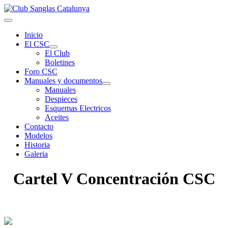
Inicio
El CSC
El Club
Boletines
Foro CSC
Manuales y documentos
Manuales
Despieces
Esquemas Electricos
Aceites
Contacto
Modelos
Historia
Galeria
Cartel V Concentración CSC