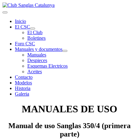
Inicio
El CSC
El Club
Boletines
Foro CSC
Manuales y documentos
Manuales
Despieces
Esquemas Electricos
Aceites
Contacto
Modelos
Historia
Galeria
MANUALES DE USO
Manual de uso Sanglas 350/4 (primera
parte)