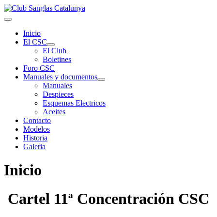
Inicio
El CSC
El Club
Boletines
Foro CSC
Manuales y documentos
Manuales
Despieces
Esquemas Electricos
Aceites
Contacto
Modelos
Historia
Galeria
Inicio
Cartel 11ª Concentración CSC