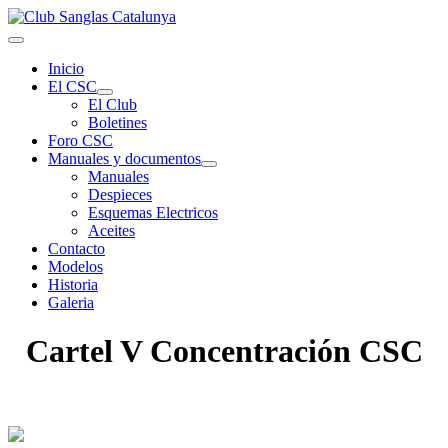
Inicio
El CSC
El Club
Boletines
Foro CSC
Manuales y documentos
Manuales
Despieces
Esquemas Electricos
Aceites
Contacto
Modelos
Historia
Galeria
Cartel V Concentración CSC