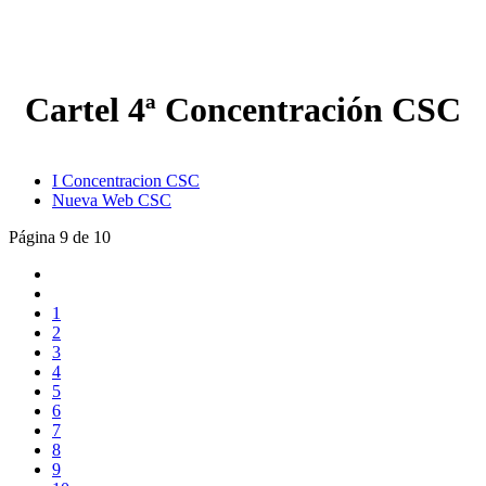
Cartel 4ª Concentración CSC
I Concentracion CSC
Nueva Web CSC
Página 9 de 10
1
2
3
4
5
6
7
8
9