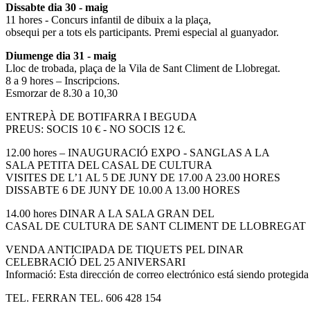
Dissabte dia 30 - maig
11 hores - Concurs infantil de dibuix a la plaça,
obsequi per a tots els participants. Premi especial al guanyador.
Diumenge dia 31 - maig
Lloc de trobada, plaça de la Vila de Sant Climent de Llobregat.
8 a 9 hores – Inscripcions.
Esmorzar de 8.30 a 10,30
ENTREPÀ DE BOTIFARRA I BEGUDA
PREUS: SOCIS 10 € - NO SOCIS 12 €.
12.00 hores – INAUGURACIÓ EXPO - SANGLAS A LA
SALA PETITA DEL CASAL DE CULTURA
VISITES DE L’1 AL 5 DE JUNY DE 17.00 A 23.00 HORES
DISSABTE 6 DE JUNY DE 10.00 A 13.00 HORES
14.00 hores DINAR A LA SALA GRAN DEL
CASAL DE CULTURA DE SANT CLIMENT DE LLOBREGAT
VENDA ANTICIPADA DE TIQUETS PEL DINAR
CELEBRACIÓ DEL 25 ANIVERSARI
Informació:
Esta dirección de correo electrónico está siendo protegida
TEL. FERRAN TEL. 606 428 154