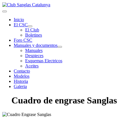
Inicio
El CSC
El Club
Boletines
Foro CSC
Manuales y documentos
Manuales
Despieces
Esquemas Electricos
Aceites
Contacto
Modelos
Historia
Galeria
Cuadro de engrase Sanglas