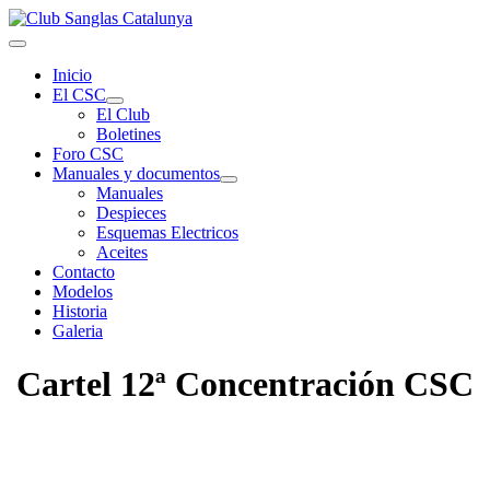
Inicio
El CSC
El Club
Boletines
Foro CSC
Manuales y documentos
Manuales
Despieces
Esquemas Electricos
Aceites
Contacto
Modelos
Historia
Galeria
Cartel 12ª Concentración CSC