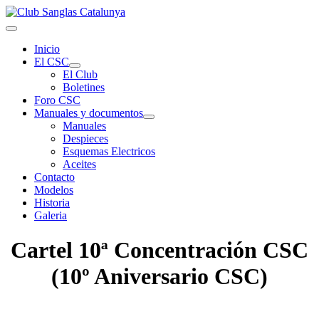
Inicio
El CSC
El Club
Boletines
Foro CSC
Manuales y documentos
Manuales
Despieces
Esquemas Electricos
Aceites
Contacto
Modelos
Historia
Galeria
Cartel 10ª Concentración CSC
(10º Aniversario CSC)