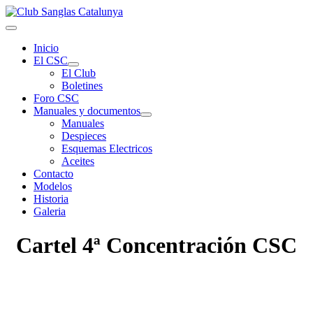
Inicio
El CSC
El Club
Boletines
Foro CSC
Manuales y documentos
Manuales
Despieces
Esquemas Electricos
Aceites
Contacto
Modelos
Historia
Galeria
Cartel 4ª Concentración CSC