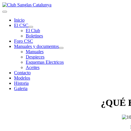
Inicio
El CSC
El Club
Boletines
Foro CSC
Manuales y documentos
Manuales
Despieces
Esquemas Electricos
Aceites
Contacto
Modelos
Historia
Galeria
¿QUÉ 