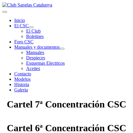
Inicio
El CSC
El Club
Boletines
Foro CSC
Manuales y documentos
Manuales
Despieces
Esquemas Electricos
Aceites
Contacto
Modelos
Historia
Galeria
Cartel 7ª Concentración CSC
Cartel 6ª Concentración CSC