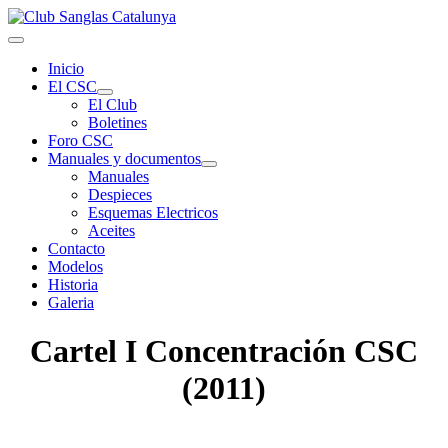
Inicio
El CSC
El Club
Boletines
Foro CSC
Manuales y documentos
Manuales
Despieces
Esquemas Electricos
Aceites
Contacto
Modelos
Historia
Galeria
Cartel I Concentración CSC
(2011)