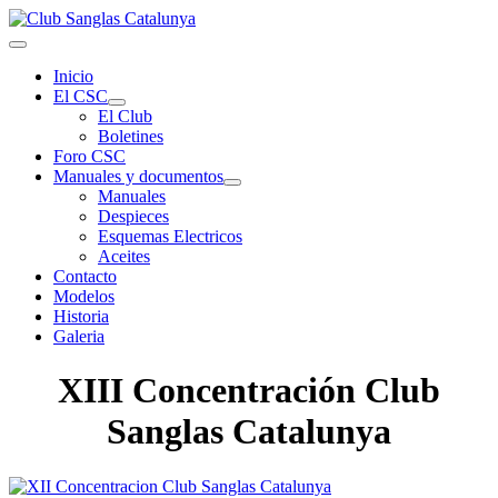
Inicio
El CSC
El Club
Boletines
Foro CSC
Manuales y documentos
Manuales
Despieces
Esquemas Electricos
Aceites
Contacto
Modelos
Historia
Galeria
XIII Concentración Club
Sanglas Catalunya