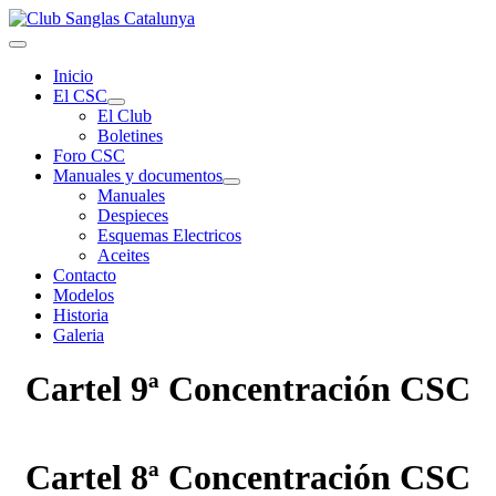
Inicio
El CSC
El Club
Boletines
Foro CSC
Manuales y documentos
Manuales
Despieces
Esquemas Electricos
Aceites
Contacto
Modelos
Historia
Galeria
Cartel 9ª Concentración CSC
Cartel 8ª Concentración CSC